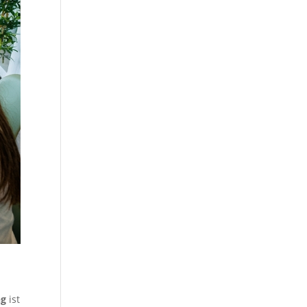
ng
ist