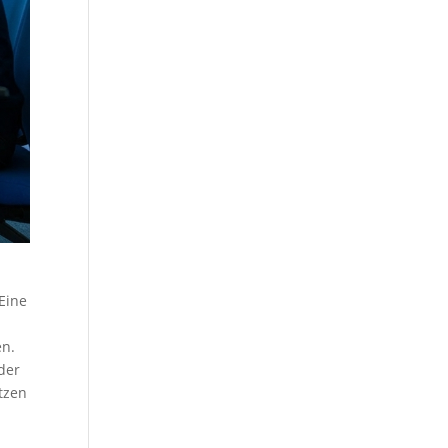
 Eine
n.
der
tzen