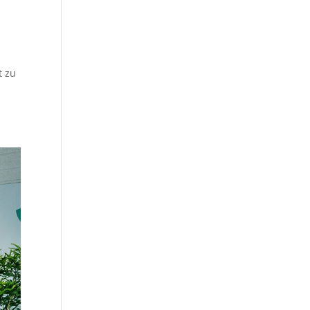
.
t zu